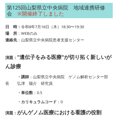
第125回山梨県立中央病院 地域連携研修
会
※開催終了しました
日 時：
令和8年7月16日（木）18:30〜19:30
場 所
：WEBのみ
連絡先
：山梨県立中央病院患者支援センター
"遺伝子をみる医療"が切り拓く新しいが
演題：
ん診療
・講師
：山梨県立中央病院 ゲノム解析センター部
長 弘津 陽介 研究員
・単位数
：0.5
・カリキュラムコード
：0
がんゲノム医療における看護の役割
演題：