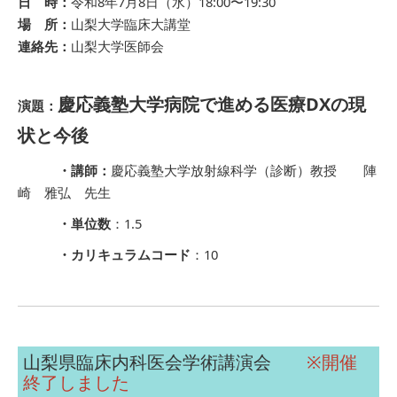
日 時：
令和8年7月8日（水）18:00〜19:30
場 所：
山梨大学臨床大講堂
連絡先：
山梨大学医師会
慶応義塾大学病院で進める医療DXの現
演題：
状と今後
・講師：
慶応義塾大学放射線科学（診断）教授 陣
崎 雅弘 先生
・単位数
：1.5
・カリキュラムコード
：10
山梨県臨床内科医会学術講演会
※開催
終了しました