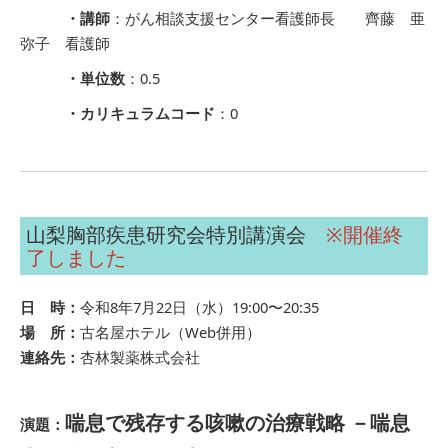
・講師
：がん相談支援センター看護師長 齊藤 亜
弥子 看護師
・単位数
：0.5
・カリキュラムコード
：0
山梨胸部疾患研究会特別講演会
※開催終
了しました
日 時：
令和8年7月22日（水）19:00〜20:35
場 所：
古名屋ホテル（Web併用）
連絡先：
杏林製薬株式会社
喘息で残存する咳嗽の治療戦略 －喘息
演題：