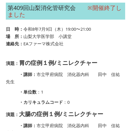
第409回山梨消化管研究会
※開催終了し
ました
日 時：
令和8年7月9日（木）19:00〜21:00
場 所：
山梨大学医学部 小講堂
連絡先：
EAファーマ株式会社
胃の症例１例/ミニレクチャー
演題：
・講師：
市立甲府病院 消化器内科 田中 佳祐
先生
・単位数
：1
・カリキュラムコード
：0
大腸の症例１例/ミニレクチャー
演題：
・講師：
市立甲府病院 消化器内科 田中 佳祐