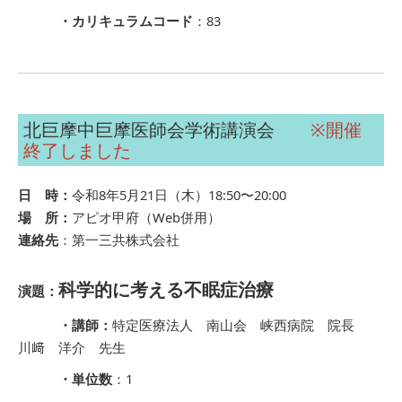
・カリキュラムコード
：83
北巨摩中巨摩医師会学術講演会
※開催
終了しました
日 時：
令和8年5月21日（木）18:50〜20:00
場 所：
アピオ甲府（Web併用）
連絡先
：第一三共株式会社
科学的に考える不眠症治療
演題：
・講師：
特定医療法人 南山会 峡西病院 院長
川﨑 洋介 先生
・単位数
：1