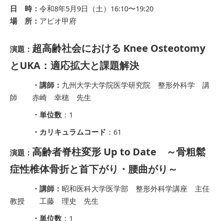
日 時：
令和8年5月9日（土）16:10〜19:20
場 所：
アピオ甲府
超高齢社会における Knee Osteotomy
演題：
とUKA：適応拡大と課題解決
・講師：
九州大学大学院医学研究院 整形外科学 講
師 赤崎 幸穂 先生
・単位数
：1
・カリキュラムコード
：61
高齢者脊柱変形 Up to Date ～骨粗鬆
演題：
症性椎体骨折と首下がり・腰曲がり～
・講師：
昭和医科大学医学部 整形外科学講座 主任
教授 工藤 理史 先生
・単位数
：1