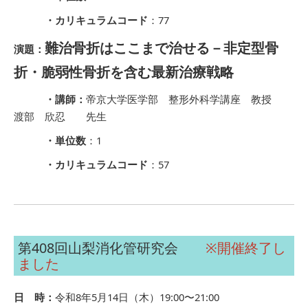
・カリキュラムコード
：77
難治骨折はここまで治せる－非定型骨
演題：
折・脆弱性骨折を含む最新治療戦略
・講師：
帝京大学医学部 整形外科学講座 教授
渡部 欣忍 先生
・単位数
：1
・カリキュラムコード
：57
第408回山梨消化管研究会
※開催終了し
ました
日 時：
令和8年5月14日（木）19:00〜21:00