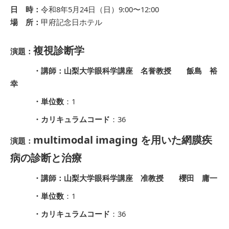
日 時：
令和8年5月24日（日）9:00〜12:00
場 所：
甲府記念日ホテル
複視診断学
演題：
・講師：山梨大学眼科学講座 名誉教授 飯島 裕
幸
・単位数
：1
・カリキュラムコード
：36
multimodal imaging を用いた網膜疾
演題：
病の診断と治療
・講師：山梨大学眼科学講座 准教授 櫻田 庸一
・単位数
：1
・カリキュラムコード
：36