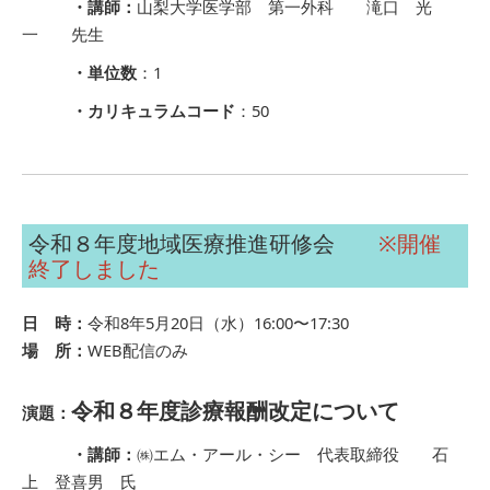
・講師：
山梨大学医学部 第一外科 滝口 光
一 先生
・単位数
：1
・カリキュラムコード
：50
令和８年度地域医療推進研修会
※開催
終了しました
日 時：
令和8年5月20日（水）16:00〜17:30
場 所：
WEB配信のみ
令和８年度診療報酬改定について
演題：
・講師：
㈱エム・アール・シー 代表取締役 石
上 登喜男 氏